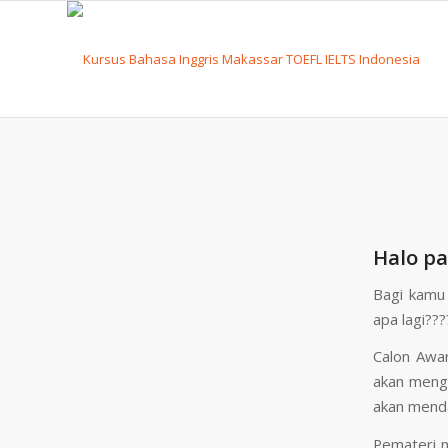
Halo pa
Bagi kamu
apa lagi???
Calon Awa
akan menga
akan menda
Pemateri n