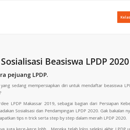
Kela
Sosialisasi Beasiswa LPDP 2020
ra pejuang LPDP.
 yang sedang mempersiapkan diri untuk mendaftar beasiswa LP
?
rdee LPDP Makassar 2019, sebagai bagian dari Persiapan Kebe
dakan Sosialisasi dan Pendampingan LPDP 2020. Gak bakalan nye
patkan tips n trick serta step by step dalam meraih LPDP 2020.
ya juga kece-kece lohh… Mereka telah lolos seleksi akhir LPDP u