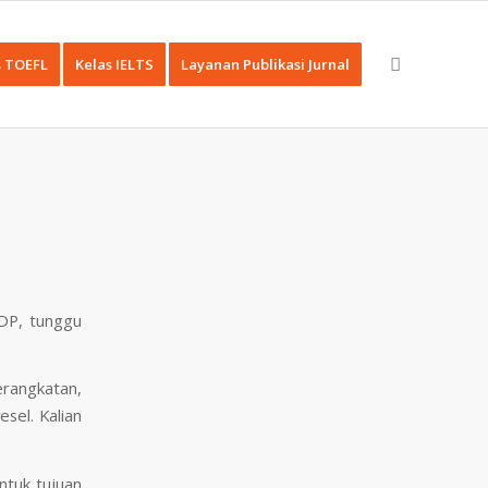
s TOEFL
Kelas IELTS
Layanan Publikasi Jurnal
DP, tunggu
rangkatan,
sel. Kalian
ntuk tujuan