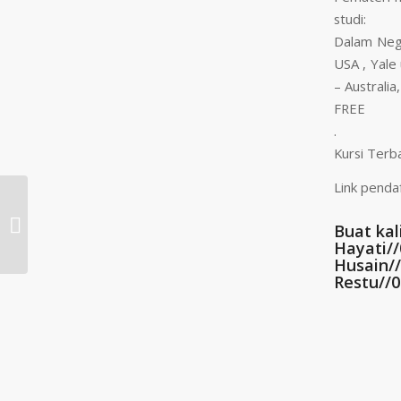
studi:
Dalam Nege
USA , Yale
– Australia, 
FREE
.
Kursi Terb
Link pendaf
Info Beasiswa
Buat ka
Fulbright America 2020
Hayati/
Husain/
Restu//